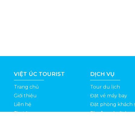
VIỆT ÚC TOURIST
DỊCH VỤ
Trang chủ
Tour du lịch
Giới thiệu
Đặt vé máy bay
Liên hệ
Đặt phòng khách 
Tin tức
Thuê xe du lịch
ỆT
Kinh nghiệm du lịch
Tuyển dụng
Thông Tin Khuyến Mãi