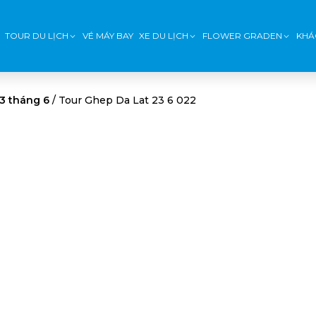
TOUR DU LỊCH
VÉ MÁY BAY
XE DU LỊCH
FLOWER GRADEN
KHÁ
3 tháng 6
/
Tour Ghep Da Lat 23 6 022