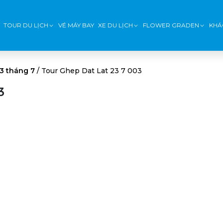
TOUR DU LỊCH
VÉ MÁY BAY
XE DU LỊCH
FLOWER GRADEN
KHÁ
3 tháng 7
/
Tour Ghep Dat Lat 23 7 003
3