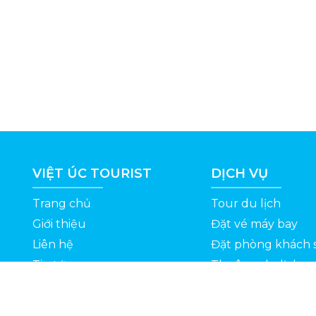
VIỆT ÚC TOURIST
DỊCH VỤ
Trang chủ
Tour du lịch
Giới thiệu
Đặt vé máy bay
Liên hệ
Đặt phòng khách 
Tin tức
Thuê xe du lịch
ỆT
Kinh nghiệm du lịch
Tuyển dụng
Thông Tin Khuyến Mãi