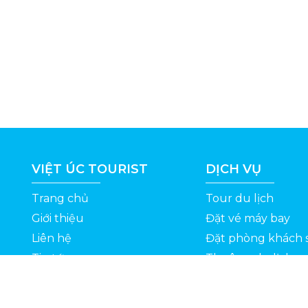
VIỆT ÚC TOURIST
DỊCH VỤ
Trang chủ
Tour du lịch
Giới thiệu
Đặt vé máy bay
Liên hệ
Đặt phòng khách 
Tin tức
Thuê xe du lịch
ỆT
Kinh nghiệm du lịch
Tuyển dụng
Thông Tin Khuyến Mãi