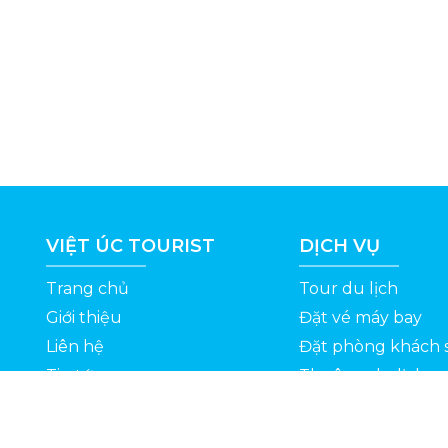
VIỆT ÚC TOURIST
DỊCH VỤ
Trang chủ
Tour du lịch
Giới thiệu
Đặt vé máy bay
Liên hệ
Đặt phòng khách 
Tin tức
Thuê xe du lịch
ỆT
Kinh nghiệm du lịch
Tuyển dụng
Thông Tin Khuyến Mãi