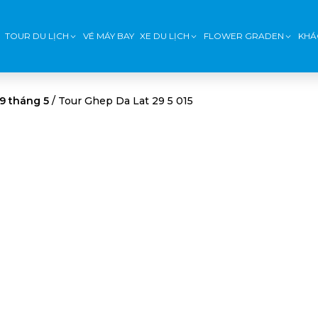
TOUR DU LỊCH
VÉ MÁY BAY
XE DU LỊCH
FLOWER GRADEN
KHÁ
9 tháng 5
/
Tour Ghep Da Lat 29 5 015