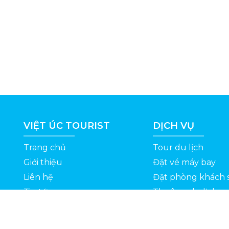
VIỆT ÚC TOURIST
DỊCH VỤ
Trang chủ
Tour du lịch
Giới thiệu
Đặt vé máy bay
Liên hệ
Đặt phòng khách 
Tin tức
Thuê xe du lịch
ỆT
Kinh nghiệm du lịch
Tuyển dụng
Thông Tin Khuyến Mãi