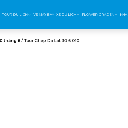
TOUR DU LỊCH
VÉ MÁY BAY
XE DU LỊCH
FLOWER GRADEN
KHÁ
30 tháng 6
/
Tour Ghep Da Lat 30 6 010