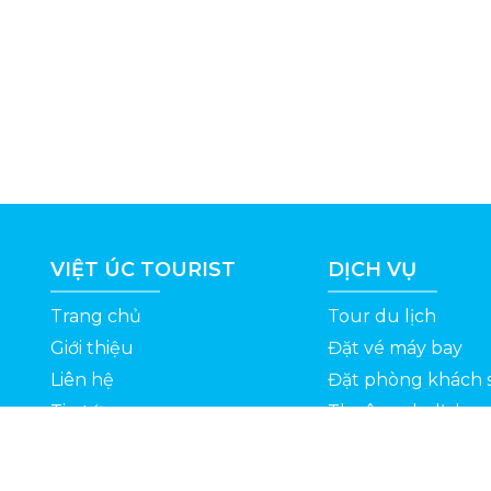
VIỆT ÚC TOURIST
DỊCH VỤ
Trang chủ
Tour du lịch
Giới thiệu
Đặt vé máy bay
Liên hệ
Đặt phòng khách 
Tin tức
Thuê xe du lịch
ỆT
Kinh nghiệm du lịch
Tuyển dụng
Thông Tin Khuyến Mãi