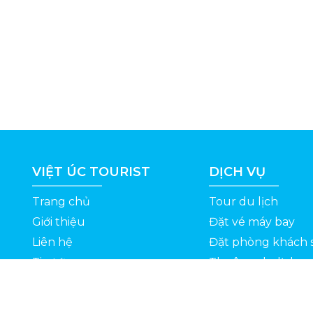
VIỆT ÚC TOURIST
DỊCH VỤ
Trang chủ
Tour du lịch
Giới thiệu
Đặt vé máy bay
Liên hệ
Đặt phòng khách 
Tin tức
Thuê xe du lịch
ỆT
Kinh nghiệm du lịch
Tuyển dụng
Thông Tin Khuyến Mãi