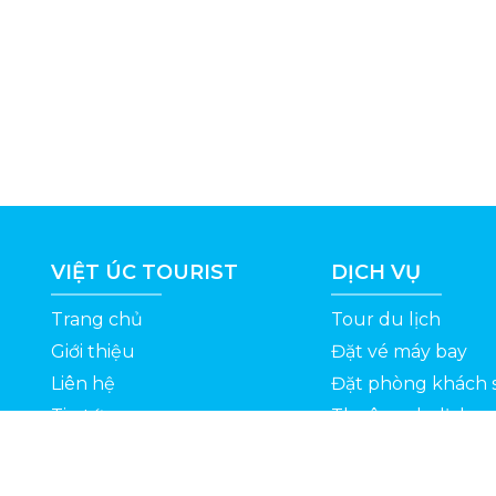
VIỆT ÚC TOURIST
DỊCH VỤ
Trang chủ
Tour du lịch
Giới thiệu
Đặt vé máy bay
Liên hệ
Đặt phòng khách 
Tin tức
Thuê xe du lịch
ỆT
Kinh nghiệm du lịch
Tuyển dụng
Thông Tin Khuyến Mãi