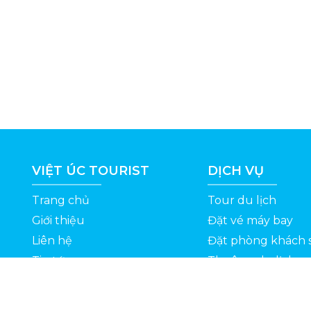
VIỆT ÚC TOURIST
DỊCH VỤ
Trang chủ
Tour du lịch
Giới thiệu
Đặt vé máy bay
Liên hệ
Đặt phòng khách 
Tin tức
Thuê xe du lịch
ỆT
Kinh nghiệm du lịch
Tuyển dụng
Thông Tin Khuyến Mãi