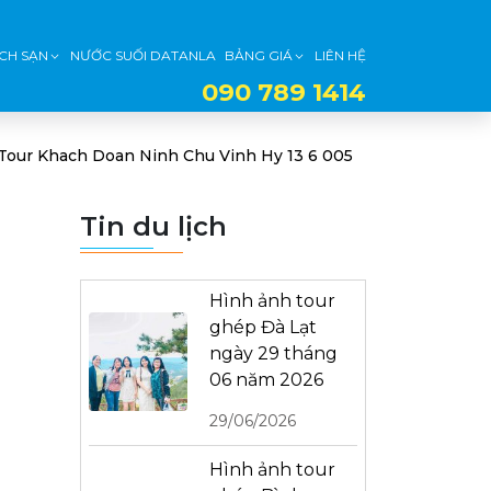
CH SẠN
NƯỚC SUỐI DATANLA
BẢNG GIÁ
LIÊN HỆ
090 789 1414
Tour Khach Doan Ninh Chu Vinh Hy 13 6 005
Tin du lịch
Hình ảnh tour
ghép Đà Lạt
ngày 29 tháng
06 năm 2026
29/06/2026
Hình ảnh tour