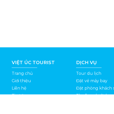
VIỆT ÚC TOURIST
DỊCH VỤ
Trang chủ
Tour du lịch
Giới thiệu
Đặt vé máy bay
Liên hệ
Đặt phòng khách 
Tin tức
Thuê xe du lịch
ỆT
Kinh nghiệm du lịch
Tuyển dụng
Thông Tin Khuyến Mãi