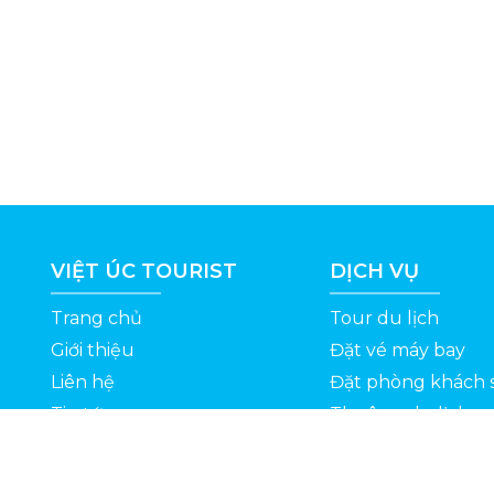
VIỆT ÚC TOURIST
DỊCH VỤ
Trang chủ
Tour du lịch
Giới thiệu
Đặt vé máy bay
Liên hệ
Đặt phòng khách 
Tin tức
Thuê xe du lịch
ỆT
Kinh nghiệm du lịch
Tuyển dụng
Thông Tin Khuyến Mãi