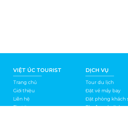
VIỆT ÚC TOURIST
DỊCH VỤ
Trang chủ
Tour du lịch
Giới thiệu
Đặt vé máy bay
Liên hệ
Đặt phòng khách 
Tin tức
Thuê xe du lịch
ỆT
Kinh nghiệm du lịch
Tuyển dụng
Thông Tin Khuyến Mãi