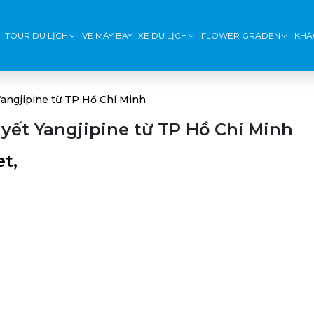
TOUR DU LỊCH
VÉ MÁY BAY
XE DU LỊCH
FLOWER GRADEN
KHÁ
 Yangjipine từ TP Hồ Chí Minh
uyết Yangjipine từ TP Hồ Chí Minh
t,