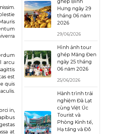
ghép Bình
issim.
Hưng ngày 29
olestie
tháng 06 năm
Mauris
2026
mentum
29/06/2026
iverra
Hình ảnh tour
ghép Măng Đen
terdum
ngày 25 tháng
l arcu
06 năm 2026
gittis
tas est
25/06/2026
e quis
aculis.
Hành trình trải
nghiệm Đà Lạt
cùng Việt Úc
rci in,
Tourist và
dapibus
Phòng Kinh tế,
egestas
Hạ tầng và Đô
ssa at