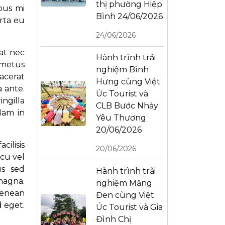
thị phường Hiệp
bus mi
Bình 24/06/2026
orta eu
24/06/2026
at nec
Hành trình trải
 metus
nghiệm Bình
acerat
Hưng cùng Việt
 ante.
Úc Tourist và
ingilla
CLB Bước Nhảy
Nam in
Yêu Thương
20/06/2026
cilisis
20/06/2026
rcu vel
us sed
Hành trình trải
magna.
nghiệm Măng
Aenean
Đen cùng Việt
d eget.
Úc Tourist và Gia
Đình Chị