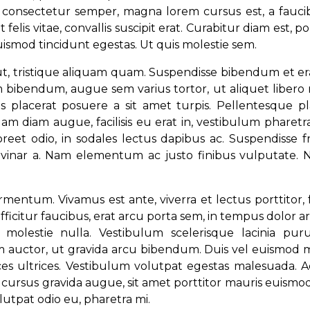
consectetur semper, magna lorem cursus est, a fauci
 felis vitae, convallis suscipit erat. Curabitur diam est, p
uismod tincidunt egestas. Ut quis molestie sem.
 ut, tristique aliquam quam. Suspendisse bibendum et er
m bibendum, augue sem varius tortor, ut aliquet libero
s placerat posuere a sit amet turpis. Pellentesque pl
 diam augue, facilisis eu erat in, vestibulum pharetra
reet odio, in sodales lectus dapibus ac. Suspendisse fr
vinar a. Nam elementum ac justo finibus vulputate. 
entum. Vivamus est ante, viverra et lectus porttitor, fa
fficitur faucibus, erat arcu porta sem, in tempus dolor a
 molestie nulla. Vestibulum scelerisque lacinia pur
m auctor, ut gravida arcu bibendum. Duis vel euismod 
ices ultrices. Vestibulum volutpat egestas malesuada. 
in cursus gravida augue, sit amet porttitor mauris euismo
lutpat odio eu, pharetra mi.