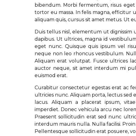
bibendum. Morbi fermentum, risus eget 
tortor eu massa. In felis magna, efficitur ut
aliquam quis, cursus sit amet metus. Ut e
Duis tellus nisl, elementum ut dignissim
dapibus. Ut ultrices, magna id vestibulu
eget nunc. Quisque quis ipsum vel risu
neque non leo rhoncus vestibulum. Nullam
Aliquam erat volutpat. Fusce ultrices lao
auctor neque, sit amet interdum mi pul
euismod erat.
Curabitur consectetur egestas erat ac ferm
ultricies nunc. Aliquam porta, lectus sed e
lacus. Aliquam a placerat ipsum, vitae
imperdiet. Donec vehicula arcu nec lore
Praesent sollicitudin erat sed nunc ultr
interdum mauris nulla. Nulla facilisi. Pro
Pellentesque sollicitudin erat posuere, vo