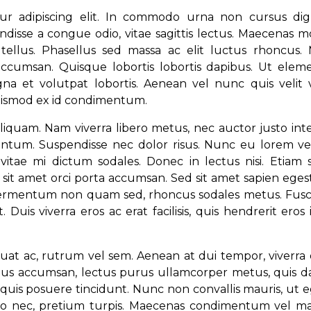
ur adipiscing elit. In commodo urna non cursus dign
ndisse a congue odio, vitae sagittis lectus. Maecenas m
tellus. Phasellus sed massa ac elit luctus rhoncus. 
accumsan. Quisque lobortis lobortis dapibus. Ut ele
 et volutpat lobortis. Aenean vel nunc quis velit v
euismod ex id condimentum.
aliquam. Nam viverra libero metus, nec auctor justo in
mentum. Suspendisse nec dolor risus. Nunc eu lorem ve
itae mi dictum sodales. Donec in lectus nisi. Etiam sa
 sit amet orci porta accumsan. Sed sit amet sapien eges
it, fermentum non quam sed, rhoncus sodales metus. Fusc
Duis viverra eros ac erat facilisis, quis hendrerit eros i
equat ac, rutrum vel sem. Aenean at dui tempor, viverra o
finibus accumsan, lectus purus ullamcorper metus, quis 
t quis posuere tincidunt. Nunc non convallis mauris, ut 
 leo nec, pretium turpis. Maecenas condimentum vel ma