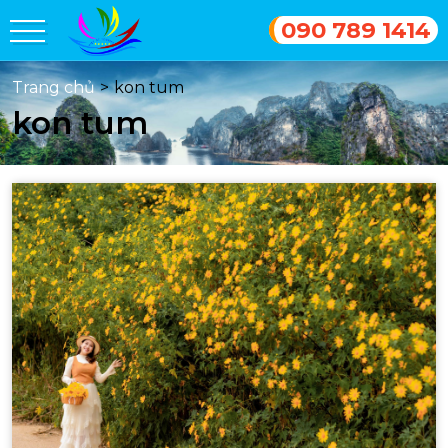
090 789 1414
Trang chủ
>
kon tum
kon tum