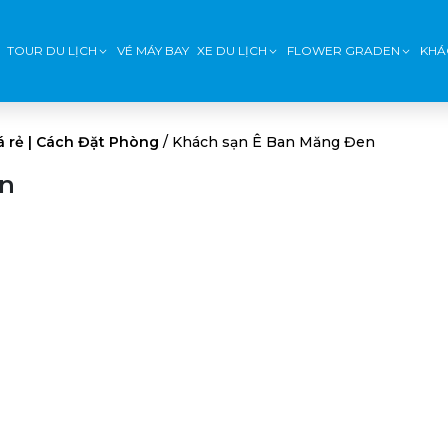
TOUR DU LỊCH
VÉ MÁY BAY
XE DU LỊCH
FLOWER GRADEN
KHÁ
 rẻ | Cách Đặt Phòng
/
Khách sạn Ê Ban Măng Đen
en