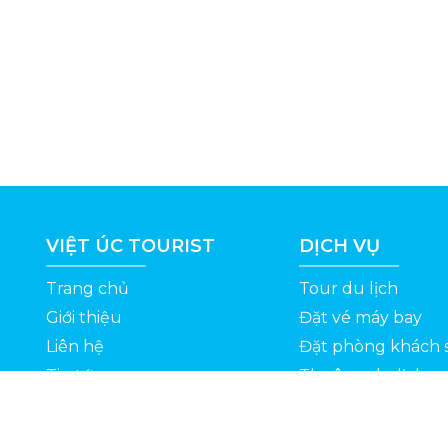
VIỆT ÚC TOURIST
DỊCH VỤ
Trang chủ
Tour du lịch
Giới thiệu
Đặt vé máy bay
Liên hệ
Đặt phòng khách 
Tin tức
Thuê xe du lịch
ỆT
Kinh nghiệm du lịch
Tuyển dụng
Thông Tin Khuyến Mãi