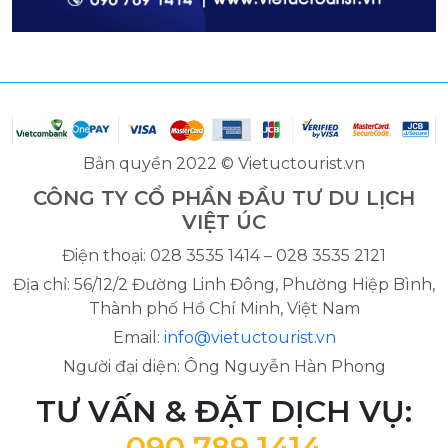
Bản quyền 2022 © Vietuctourist.vn
CÔNG TY CỔ PHẦN ĐẦU TƯ DU LỊCH
VIỆT ÚC
Điện thoại: 028 3535 1414 – 028 3535 2121
Địa chỉ: 56/12/2 Đường Linh Đông, Phường Hiệp Bình,
Thành phố Hồ Chí Minh, Việt Nam
Email:
info@vietuctourist.vn
Người đại diện: Ông Nguyễn Hàn Phong
TƯ VẤN & ĐẶT DỊCH VỤ:
090 789 1414