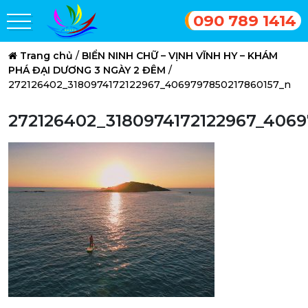
090 789 1414
Trang chủ
/
BIỂN NINH CHỮ – VỊNH VĨNH HY – KHÁM
PHÁ ĐẠI DƯƠNG 3 NGÀY 2 ĐÊM
/
272126402_3180974172122967_4069797850217860157_n
272126402_3180974172122967_406