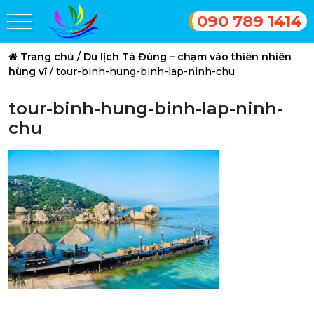
090 789 1414
Trang chủ
/
Du lịch Tà Đùng – chạm vào thiên nhiên
hùng vĩ
/
tour-binh-hung-binh-lap-ninh-chu
tour-binh-hung-binh-lap-ninh-
chu