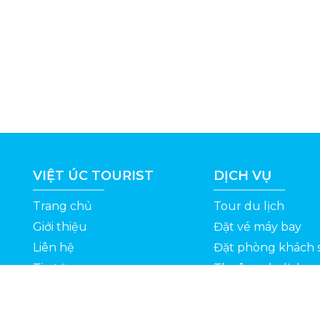
VIỆT ÚC TOURIST
DỊCH VỤ
Trang chủ
Tour du lịch
Giới thiệu
Đặt vé máy bay
Liên hệ
Đặt phòng khách 
Tin tức
Thuê xe du lịch
ỆT
Kinh nghiệm du lịch
Tuyển dụng
Thông Tin Khuyến Mãi