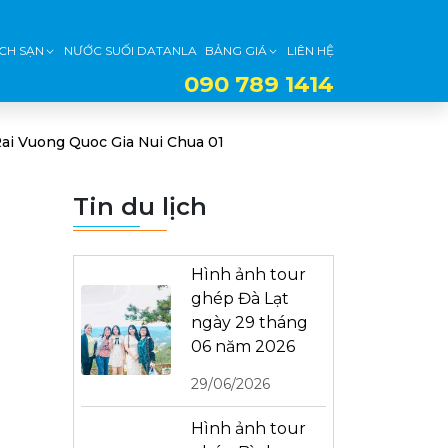
CH SẠN
NƯỚC SUỐI DATANLA
BẢNG GIÁ
LIÊN HỆ
090 789 1414
ai Vuong Quoc Gia Nui Chua 01
Tin du lịch
Hình ảnh tour
ghép Đà Lạt
ngày 29 tháng
06 năm 2026
29/06/2026
Hình ảnh tour