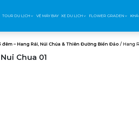
TOUR DU LỊCH
VÉ MÁY BAY
XE DU LỊCH
FLOWER GRADEN
KHÁ
3 đêm – Hang Rái, Núi Chúa & Thiên Đường Biển Đảo
/
Hang R
Nui Chua 01