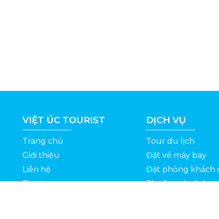
VIỆT ÚC TOURIST
DỊCH VỤ
Trang chủ
Tour du lịch
Giới thiệu
Đặt vé máy bay
Liên hệ
Đặt phòng khách 
Tin tức
Thuê xe du lịch
ỆT
Kinh nghiệm du lịch
Tuyển dụng
Thông Tin Khuyến Mãi