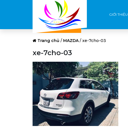
GIỚI THIỆU
Trang chủ
/
MAZDA
/
xe-7cho-03
xe-7cho-03