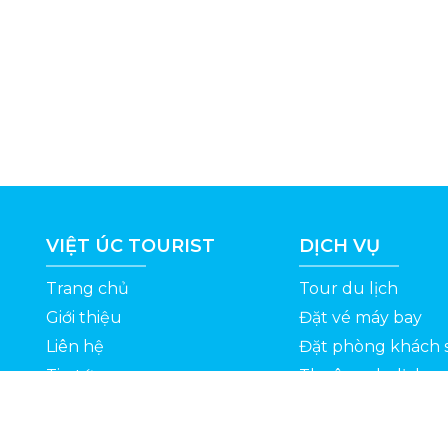
VIỆT ÚC TOURIST
DỊCH VỤ
Trang chủ
Tour du lịch
Giới thiệu
Đặt vé máy bay
Liên hệ
Đặt phòng khách 
Tin tức
Thuê xe du lịch
ỆT
Kinh nghiệm du lịch
Tuyển dụng
Thông Tin Khuyến Mãi