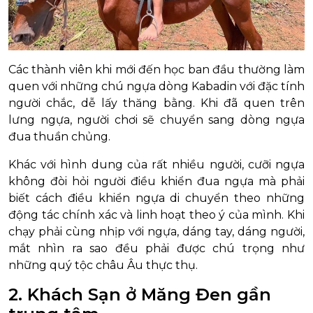
Các thành viên khi mới đến học ban đầu thường làm
quen với những chú ngựa dòng Kabadin với đặc tính
người chắc, dễ lấy thăng bằng. Khi đã quen trên
lưng ngựa, người chơi sẽ chuyển sang dòng ngựa
đua thuần chủng.
Khác với hình dung của rất nhiều người, cưỡi ngựa
không đòi hỏi người điều khiển đua ngựa mà phải
biết cách điều khiển ngựa di chuyển theo những
động tác chính xác và linh hoạt theo ý của mình. Khi
chạy phải cùng nhịp với ngựa, dáng tay, dáng người,
mắt nhìn ra sao đều phải được chú trọng như
những quý tộc châu Âu thực thụ.
2. Khách Sạn ở Măng Đen gần