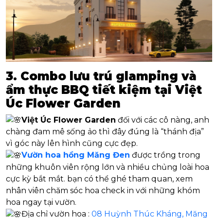
3. Combo lưu trú glamping và
ẩm thực BBQ tiết kiệm tại Việt
Úc Flower Garden
Việt Úc Flower Garden
đối với các cô nàng, anh
chàng đam mê sống ảo thì đây đúng là “thánh địa”
vì góc này lên hình cũng cực đẹp.
Vườn hoa hồng Măng Đen
được trồng trong
những khuôn viên rộng lớn và nhiều chủng loài hoa
cực kỳ bắt mắt. bạn có thể ghé tham quan, xem
nhân viên chăm sóc hoa check in với những khóm
hoa ngay tại vườn.
Địa chỉ vườn hoa :
08 Huỳnh Thúc Kháng, Măng