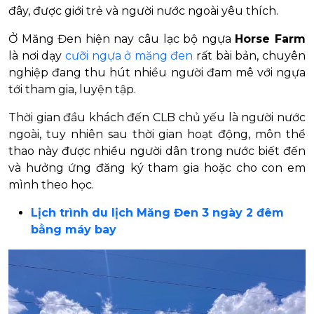
đây, được giới trẻ và người nước ngoài yêu thích.
Ở Măng Đen hiện nay câu lạc bộ ngựa
Horse Farm
là nơi dạy
cưỡi ngựa ở măng đen
rất bài bản, chuyên
nghiệp đang thu hút nhiều người đam mê với ngựa
tới tham gia, luyện tập.
Thời gian đầu khách đến CLB chủ yếu là người nước
ngoài, tuy nhiên sau thời gian hoạt động, môn thể
thao này được nhiều người dân trong nước biết đến
và hưởng ứng đăng ký tham gia hoặc cho con em
mình theo học.
Lịch trình du lịch Măng Đen 3 ngày 2 đêm
bằng máy bay