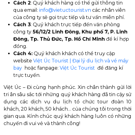
Cách 2
: Quý khách hàng có thể gửi thông tin
qua email:
info@vietuctourist.vn
các nhân viên
của công ty sẽ gọi trực tiếp và tư vấn miễn phí.
Cách 3
: Quý khách trực tiếp đến văn phòng
công ty
56/12/2 Linh Đông, Khu phố 7, P. Linh
Đông, Tp. Thủ Đức, Tp. Hồ Chí Minh
để kí hợp
đồng.
Cách 4:
Quý khách khách có thể truy cập
website
Việt Úc Tourist | Đại lý du lịch và vé máy
bay
hoặc fanpage:
Việt Úc Tourist
để đăng kí
trực tuyến.
Việt Úc – Đi cùng hạnh phúc. Xin chân thành gửi lời
tri ân sâu sắc tới những quý khách hàng đã tin cậy sử
dụng các dịch vụ du lịch tổ chức tour đoàn 10
khách, 20 khách, 50 khách… của chúng tôi trong thời
gian qua. Kính chúc quý khách hàng luôn có những
chuyến đi vui vẻ và thành công!