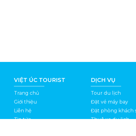
VIỆT ÚC TOURIST
DỊCH VỤ
Trang chủ
Tour du lịch
Giới thiệu
Đặt vé máy bay
Liên hệ
Đặt phòng khách 
Tin tức
Thuê xe du lịch
ỆT
Kinh nghiệm du lịch
Tuyển dụng