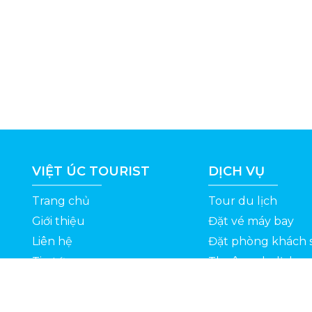
VIỆT ÚC TOURIST
DỊCH VỤ
Trang chủ
Tour du lịch
Giới thiệu
Đặt vé máy bay
Liên hệ
Đặt phòng khách 
Tin tức
Thuê xe du lịch
ỆT
Kinh nghiệm du lịch
Tuyển dụng
Thông Tin Khuyến Mãi