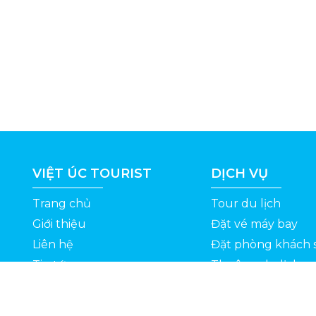
VIỆT ÚC TOURIST
DỊCH VỤ
Trang chủ
Tour du lịch
Giới thiệu
Đặt vé máy bay
Liên hệ
Đặt phòng khách 
Tin tức
Thuê xe du lịch
ỆT
Kinh nghiệm du lịch
Tuyển dụng
Thông Tin Khuyến Mãi