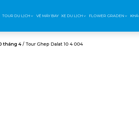
TOUR DU LỊCH
VÉ MÁY BAY
XE DU LỊCH
FLOWER GRADEN
KHÁ
0 tháng 4
/
Tour Ghep Dalat 10 4 004