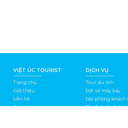
VIỆT ÚC TOURIST
DỊCH VỤ
Trang chủ
Tour du lịch
Giới thiệu
Đặt vé máy bay
Liên hệ
Đặt phòng khách 
Tin tức
Thuê xe du lịch
ỆT
Kinh nghiệm du lịch
Tuyển dụng
Thông Tin Khuyến Mãi