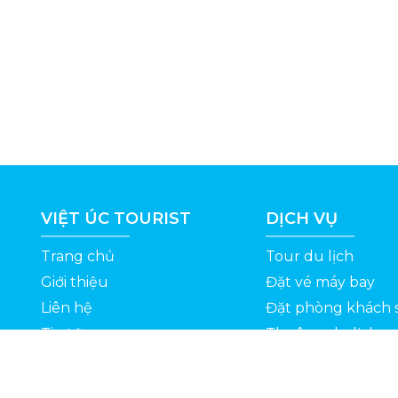
VIỆT ÚC TOURIST
DỊCH VỤ
Trang chủ
Tour du lịch
Giới thiệu
Đặt vé máy bay
Liên hệ
Đặt phòng khách 
Tin tức
Thuê xe du lịch
ỆT
Kinh nghiệm du lịch
Tuyển dụng
Thông Tin Khuyến Mãi