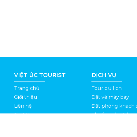
VIỆT ÚC TOURIST
DỊCH VỤ
Trang chủ
Tour du lịch
Giới thiệu
Đặt vé máy bay
Liên hệ
Đặt phòng khách 
Tin tức
Thuê xe du lịch
ỆT
Kinh nghiệm du lịch
Tuyển dụng
Thông Tin Khuyến Mãi