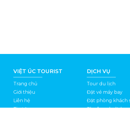
VIỆT ÚC TOURIST
DỊCH VỤ
Trang chủ
Tour du lịch
Giới thiệu
Đặt vé máy bay
Liên hệ
Đặt phòng khách 
Tin tức
Thuê xe du lịch
ỆT
Kinh nghiệm du lịch
Tuyển dụng
Thông Tin Khuyến Mãi