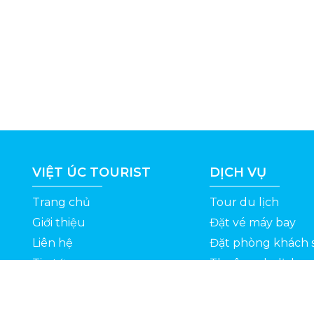
VIỆT ÚC TOURIST
DỊCH VỤ
Trang chủ
Tour du lịch
Giới thiệu
Đặt vé máy bay
Liên hệ
Đặt phòng khách 
Tin tức
Thuê xe du lịch
ỆT
Kinh nghiệm du lịch
Tuyển dụng
Thông Tin Khuyến Mãi