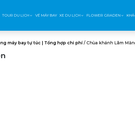
TOUR DU LỊCH
VÉ MÁY BAY
XE DU LỊCH
FLOWER GRADEN
KHÁ
ng máy bay tự túc | Tổng hợp chi phí
/
Chùa khánh Lâm Măn
en