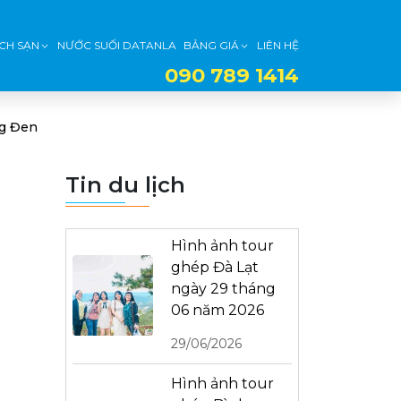
CH SẠN
NƯỚC SUỐI DATANLA
BẢNG GIÁ
LIÊN HỆ
090 789 1414
g Đen
Tin du lịch
Hình ảnh tour
ghép Đà Lạt
ngày 29 tháng
06 năm 2026
29/06/2026
Hình ảnh tour