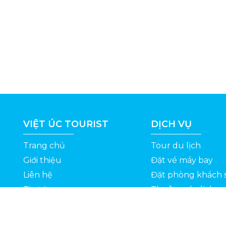
VIỆT ÚC TOURIST
DỊCH VỤ
Trang chủ
Tour du lịch
Giới thiệu
Đặt vé máy bay
Liên hệ
Đặt phòng khách 
Tin tức
Thuê xe du lịch
ỆT
Kinh nghiệm du lịch
Tuyển dụng
Thông Tin Khuyến Mãi