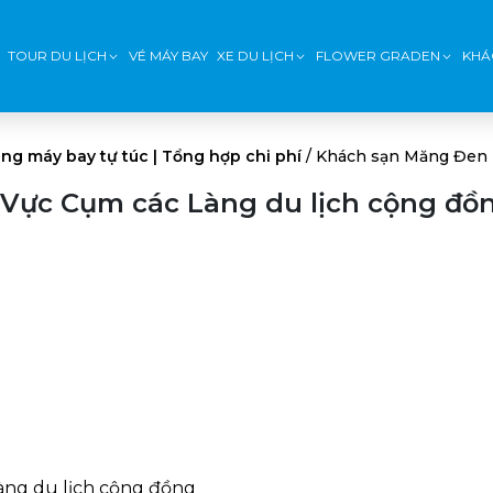
TOUR DU LỊCH
VÉ MÁY BAY
XE DU LỊCH
FLOWER GRADEN
KHÁ
ng máy bay tự túc | Tổng hợp chi phí
/
Khách sạn Măng Đen 
Vực Cụm các Làng du lịch cộng đồ
ng du lịch cộng đồng