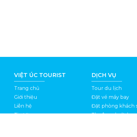
VIỆT ÚC TOURIST
DỊCH VỤ
Trang chủ
Tour du lịch
Giới thiệu
Đặt vé máy bay
Liên hệ
Đặt phòng khách 
Tin tức
Thuê xe du lịch
ỆT
Kinh nghiệm du lịch
Tuyển dụng
Thông Tin Khuyến Mãi