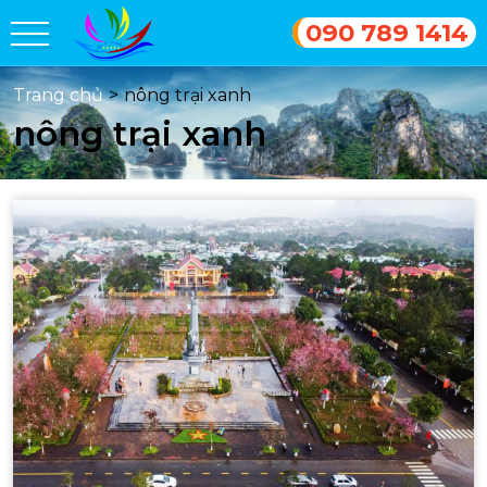
090 789 1414
Trang chủ
>
nông trại xanh
nông trại xanh