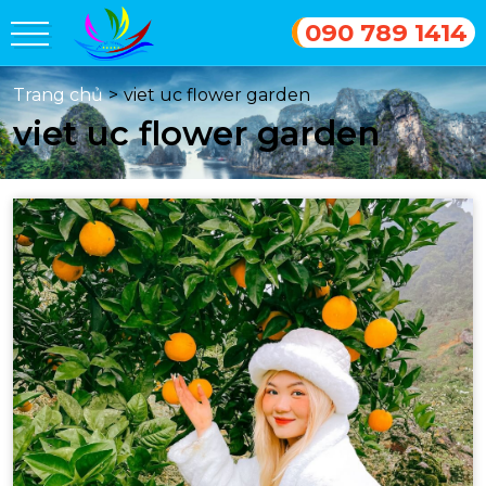
090 789 1414
Trang chủ
>
viet uc flower garden
viet uc flower garden