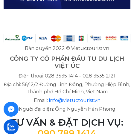
Bản quyền 2022 © Vietuctourist.vn
CÔNG TY CỔ PHẦN ĐẦU TƯ DU LỊCH
VIỆT ÚC
Điện thoại: 028 3535 1414 – 028 3535 2121
Địa chỉ: 56/12/2 Đường Linh Đông, Phường Hiệp Bình,
Thành phố Hồ Chí Minh, Việt Nam
Email:
info@vietuctourist.vn
Người đại diện: Ông Nguyễn Hàn Phong
TƯ VẤN & ĐẶT DỊCH VỤ:
090 789 1414