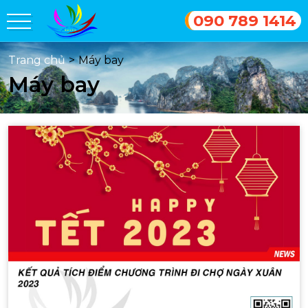
090 789 1414
Trang chủ
>
Máy bay
Máy bay